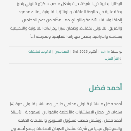
الركائز الإدارية في الشركة، حيث يشغل منصب سكرتير قانوني يتميز
بدقة عالية في متابعة الملفات والوثائق القانونية. يمتلك محمود
إلمامًا واسعًا بالأنظمة واللوائح، مما يمكّنه من دعم المحامين
والفريق القانوني بكفاءة، وضمان سير الإجراءات القانونية والتنظيمية
بسلاسة واحترافية. بفضل مهاراته التنظيمية ومعرفته [...]
بواسطة
admin
|
أكتوبر 3rd, 2025
|
المحاميين
|
لا توجد تعليقات
‫اقرأ المزيد
أحمد فضل
أحمد فضل مستشار قانوني محامي خارجي ومستشار قانوني خبرة (4)
سنوات في مجال الاستشارات والأنظمة والقوانين السعودية . الأستاذ
أحمد فضل ، ويشغل منصب مسؤول التسويق والعلاقات العامة
والسوشيال ميديا في شركة مشعل العيدان للمحاماة. يجمع أحمد بين