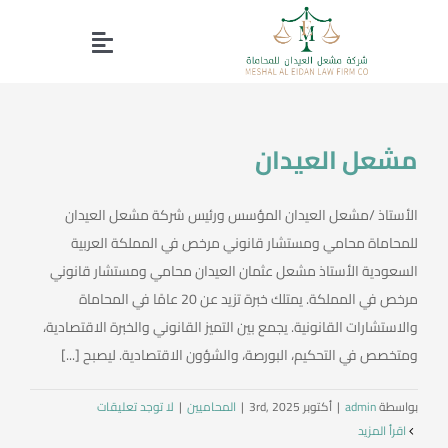
Ski
t
Toggle
conten
Home page
Navigation
مشعل العيدان
Our Services
الأستاذ /مشعل العيدان المؤسس ورئيس شركة مشعل العيدان
About Us
للمحاماة محامي ومستشار قانوني مرخص في المملكة العربية
السعودية الأستاذ مشعل عثمان العيدان محامي ومستشار قانوني
Working Group
مرخص في المملكة. يمتلك خبرة تزيد عن 20 عامًا في المحاماة
والاستشارات القانونية. يجمع بين التميز القانوني والخبرة الاقتصادية،
ومتخصص في التحكيم، البورصة، والشؤون الاقتصادية. ليصبح [...]
Contact us
بواسطة
admin
|
أكتوبر 3rd, 2025
|
المحاميين
|
لا توجد تعليقات
Profile
‫اقرأ المزيد