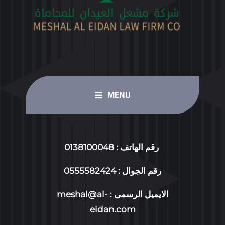
MENU
HOME PAGE
رقم الهاتف : 0138100048
OUR SERVICES
رقم الجوال : 0555582424
الايميل الرسمى :
meshal@al-
ABOUT US
eidan.com