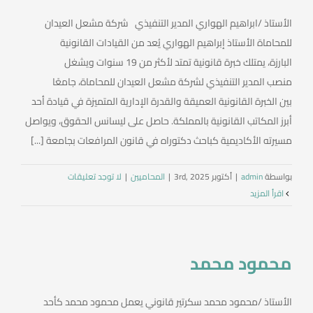
الأستاذ /ابراهيم الهواري المدير التنفيذي شركة مشعل العيدان
للمحاماة الأستاذ إبراهيم الهواري يُعد من القيادات القانونية
البارزة، يمتلك خبرة قانونية تمتد لأكثر من 19 سنوات ويشغل
منصب المدير التنفيذي لشركة مشعل العيدان للمحاماة، جامعًا
بين الخبرة القانونية العميقة والقدرة الإدارية المتميزة في قيادة أحد
أبرز المكاتب القانونية بالمملكة. حاصل على ليسانس الحقوق، ويواصل
مسيرته الأكاديمية كباحث دكتوراه في قانون المرافعات بجامعة [...]
بواسطة
admin
|
أكتوبر 3rd, 2025
|
المحاميين
|
لا توجد تعليقات
‫اقرأ المزيد
محمود محمد
الأستاذ /محمود محمد سكرتير قانوني يعمل محمود محمد كأحد