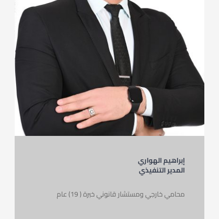
إبراهيم الهواري
المدير التنفيذي
محامي خارجي ومستشار قانوني خبرة ( 19) عام