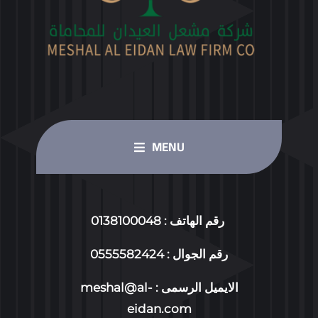
MENU
HOME PAGE
رقم الهاتف : 0138100048
OUR SERVICES
رقم الجوال : 0555582424
الايميل الرسمى :
meshal@al-
ABOUT US
eidan.com