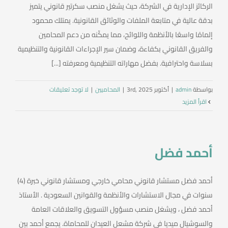
الركائز الإدارية في الشركة، حيث يشغل منصب سكرتير قانوني يتميز
بدقة عالية في متابعة الملفات والوثائق القانونية. يمتلك محمود
إلمامًا واسعًا بالأنظمة واللوائح، مما يمكّنه من دعم المحامين
والفريق القانوني بكفاءة، وضمان سير الإجراءات القانونية والتنظيمية
بسلاسة واحترافية. بفضل مهاراته التنظيمية ومعرفته [...]
بواسطة
admin
|
أكتوبر 3rd, 2025
|
المحاميين
|
لا توجد تعليقات
‫اقرأ المزيد
أحمد فضل
أحمد فضل مستشار قانوني محامي خارجي ومستشار قانوني خبرة (4)
سنوات في مجال الاستشارات والأنظمة والقوانين السعودية . الأستاذ
أحمد فضل ، ويشغل منصب مسؤول التسويق والعلاقات العامة
والسوشيال ميديا في شركة مشعل العيدان للمحاماة. يجمع أحمد بين