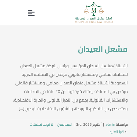
Ski
t
Toggle
conten
Home page
Navigation
مشعل العيدان
Our Services
الأستاذ /مشعل العيدان المؤسس ورئيس شركة مشعل العيدان
About Us
للمحاماة محامي ومستشار قانوني مرخص في المملكة العربية
السعودية الأستاذ مشعل عثمان العيدان محامي ومستشار قانوني
Working Group
مرخص في المملكة. يمتلك خبرة تزيد عن 20 عامًا في المحاماة
والاستشارات القانونية. يجمع بين التميز القانوني والخبرة الاقتصادية،
ومتخصص في التحكيم، البورصة، والشؤون الاقتصادية. ليصبح [...]
Contact us
بواسطة
admin
|
أكتوبر 3rd, 2025
|
المحاميين
|
لا توجد تعليقات
Profile
‫اقرأ المزيد