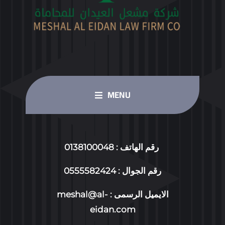
MENU
HOME PAGE
رقم الهاتف : 0138100048
OUR SERVICES
رقم الجوال : 0555582424
الايميل الرسمى :
meshal@al-
ABOUT US
eidan.com