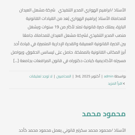
الأستاذ /ابراهيم الهواري المدير التنفيذي شركة مشعل العيدان
للمحاماة الأستاذ إبراهيم الهواري يُعد من القيادات القانونية
البارزة، يمتلك خبرة قانونية تمتد لأكثر من 19 سنوات ويشغل
منصب المدير التنفيذي لشركة مشعل العيدان للمحاماة، جامعًا
بين الخبرة القانونية العميقة والقدرة الإدارية المتميزة في قيادة أحد
أبرز المكاتب القانونية بالمملكة. حاصل على ليسانس الحقوق، ويواصل
مسيرته الأكاديمية كباحث دكتوراه في قانون المرافعات بجامعة [...]
بواسطة
admin
|
أكتوبر 3rd, 2025
|
المحاميين
|
لا توجد تعليقات
‫اقرأ المزيد
محمود محمد
الأستاذ /محمود محمد سكرتير قانوني يعمل محمود محمد كأحد