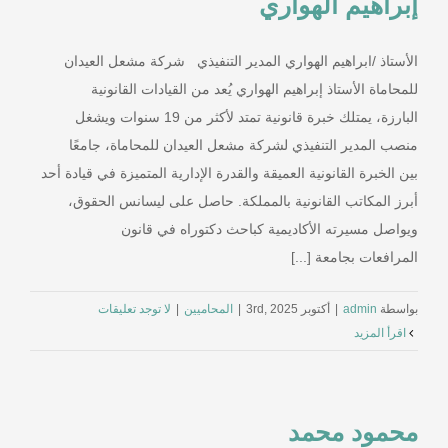
إبراهيم الهواري
الأستاذ /ابراهيم الهواري المدير التنفيذي شركة مشعل العيدان
للمحاماة الأستاذ إبراهيم الهواري يُعد من القيادات القانونية
البارزة، يمتلك خبرة قانونية تمتد لأكثر من 19 سنوات ويشغل
منصب المدير التنفيذي لشركة مشعل العيدان للمحاماة، جامعًا
بين الخبرة القانونية العميقة والقدرة الإدارية المتميزة في قيادة أحد
أبرز المكاتب القانونية بالمملكة. حاصل على ليسانس الحقوق،
ويواصل مسيرته الأكاديمية كباحث دكتوراه في قانون
المرافعات بجامعة [...]
بواسطة
admin
|
أكتوبر 3rd, 2025
|
المحاميين
|
لا توجد تعليقات
‫اقرأ المزيد
محمود محمد