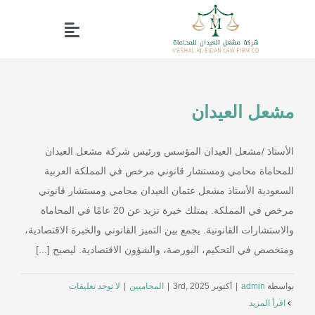
Ski
t
Toggle
conten
Navigation
Home page
مشعل العيدان
Our Services
الأستاذ /مشعل العيدان المؤسس ورئيس شركة مشعل العيدان
About Us
للمحاماة محامي ومستشار قانوني مرخص في المملكة العربية
السعودية الأستاذ مشعل عثمان العيدان محامي ومستشار قانوني
Working Group
مرخص في المملكة. يمتلك خبرة تزيد عن 20 عامًا في المحاماة
والاستشارات القانونية. يجمع بين التميز القانوني والخبرة الاقتصادية،
ومتخصص في التحكيم، البورصة، والشؤون الاقتصادية. ليصبح [...]
Contact us
بواسطة
admin
|
أكتوبر 3rd, 2025
|
المحاميين
|
لا توجد تعليقات
Profile
‫اقرأ المزيد