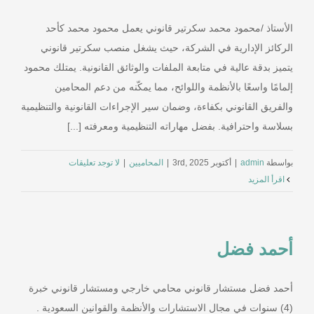
الأستاذ /محمود محمد سكرتير قانوني يعمل محمود محمد كأحد
الركائز الإدارية في الشركة، حيث يشغل منصب سكرتير قانوني
يتميز بدقة عالية في متابعة الملفات والوثائق القانونية. يمتلك محمود
إلمامًا واسعًا بالأنظمة واللوائح، مما يمكّنه من دعم المحامين
والفريق القانوني بكفاءة، وضمان سير الإجراءات القانونية والتنظيمية
بسلاسة واحترافية. بفضل مهاراته التنظيمية ومعرفته [...]
بواسطة
admin
|
أكتوبر 3rd, 2025
|
المحاميين
|
لا توجد تعليقات
‫اقرأ المزيد
أحمد فضل
أحمد فضل مستشار قانوني محامي خارجي ومستشار قانوني خبرة
(4) سنوات في مجال الاستشارات والأنظمة والقوانين السعودية .