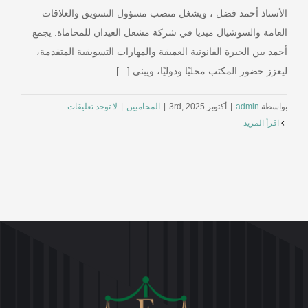
الأستاذ أحمد فضل ، ويشغل منصب مسؤول التسويق والعلاقات
العامة والسوشيال ميديا في شركة مشعل العيدان للمحاماة. يجمع
أحمد بين الخبرة القانونية العميقة والمهارات التسويقية المتقدمة،
ليعزز حضور المكتب محليًا ودوليًا، ويبني [...]
بواسطة
admin
|
أكتوبر 3rd, 2025
|
المحاميين
|
لا توجد تعليقات
‫اقرأ المزيد