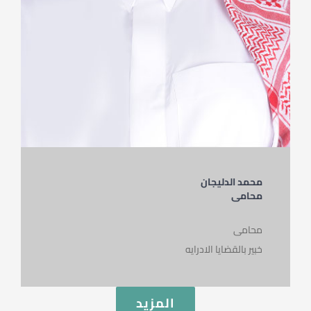
محمد الدليجان
محامى
محامى
خبير بالقضايا الادرايه
المزيد