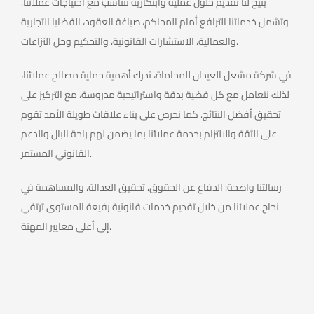
يتيح لنا تقديم حلول عملية وابتكارية تتناسب مع احتياجات عملائنا.
وتشمل خدماتنا الترافع أمام المحاكم، صياغة العقود، القضايا التجارية
والعمالية، الاستشارات القانونية، والتحكيم وحل النزاعات.
في شركة مشعل العيدان للمحاماة، ندرك أهمية حماية مصالح عملائنا،
لذلك نتعامل مع كل قضية بدقة واستراتيجية مدروسة، مع التركيز على
تحقيق أفضل النتائج. كما نحرص على بناء علاقات طويلة الأمد تقوم
على الثقة والالتزام بخدمة عملائنا بما يضمن لهم راحة البال والدعم
القانوني المستمر.
رسالتنا واضحة: الدفاع عن الحقوق، تحقيق العدالة، والمساهمة في
نجاح عملائنا من خلال تقديم خدمات قانونية رفيعة المستوى ترتقي
إلى أعلى معايير المهنة.